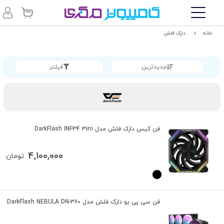
خانه
دارک فلش
جدیدترین
فیلتر
فن کیس دارک فلش مدل DarkFlash INF34 3in1
4,100,000
تومان
فن سی پی یو دارک فلش مدل DarkFlash NEBULA DN-360