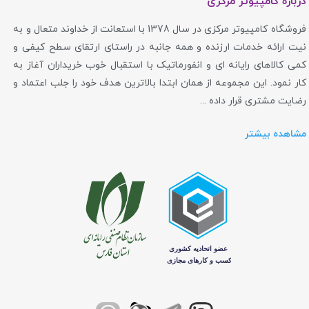
درباره کامپیوتر مرکزی
محصولات دارک فلش به سرعت در سبد خرید کاربران، از مبتدی تا
فروشگاه کامپیوتر مرکزی در سال 1378 با استعانت از خداوند متعال و به
حرفه‌ای، قرار بگیرند.
نیت ارائه خدمات ارزنده و همه جانبه در راستای ارتقای سطح کیفی و
کمی کالاهای رایانه ای و انفورماتیک با استقبال خوب خریداران آغاز به
۱. طراحی، فراتر از یک جعبه‌ی فلزی
کار نمود. این مجموعه از همان ابتدا بالاترین هدف خود را جلب اعتماد و
رضایت مشتری قرار داده ...
شاید برجسته‌ترین ویژگی محصولات DarkFlash، طراحی
منحصربه‌فرد آن‌ها باشد. این شرکت شجاعت به خرج داده و از
مشاهده بیشتر
کلیشه‌های رایج در طراحی کیس فاصله گرفته است. استفاده از
پنل‌های جلویی با طراحی‌های خلاقانه، شیشه‌های حرارت‌دیده
(Tempered Glass) باکیفیت و ساختارهای بهینه‌سازی شده برای
جریان هوا، کیس‌های این برند را به چیزی بیشتر از یک محفظه
تبدیل کرده است. نورپردازی RGB نیز نقشی حیاتی در این
طراحی‌ها ایفا می‌کند و به کاربران اجازه می‌دهد تا سیستم خود را
کاملاً شخصی‌سازی کنند.