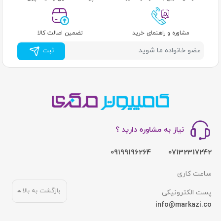
مشاوره و راهنمای خرید
تضمین اصالت کالا
ثبت
نیاز به مشاوره دارید ؟
09199196264
07132317242
ساعت کاری
بازگشت به بالا
پست الکترونیکی
info@markazi.co