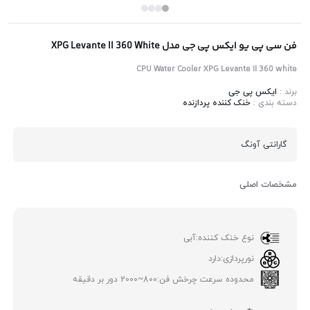
فن سی پی یو ایکس پی جی مدل XPG Levante II 360 White
CPU Water Cooler XPG Levante II 360 white
برند :
ایکس پی جی
دسته بندی :
خنک کننده پردازنده
گارانتی آونگ
مشخصات اصلی
نوع خنک کننده:
آبی
نورپردازی:
دارد
محدوده سرعت چرخش فن:
800~2000 دور بر دقیقه