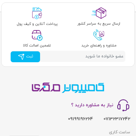
ارسال سریع به سراسر کشور
پرداخت آنلاین و کیف پول
مشاوره و راهنمای خرید
تضمین اصالت کالا
ثبت
نیاز به مشاوره دارید ؟
09199196264
07132317242
ساعت کاری