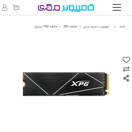
خانه
تجهیزات ذخیره سازی
حافظه SSD
حافظه SSD اینترنال