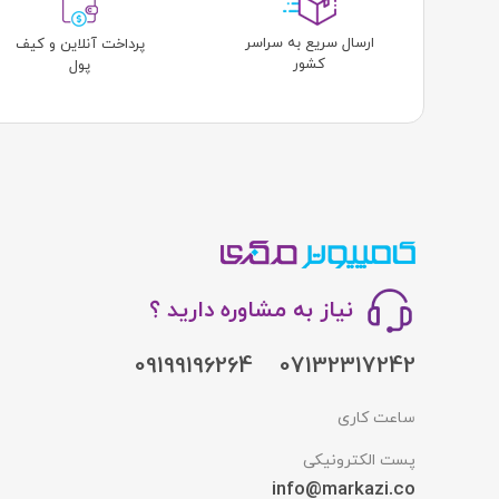
ارسال سریع به سراسر
پرداخت آنلاین و کیف
کشور
پول
نیاز به مشاوره دارید ؟
09199196264
07132317242
ساعت کاری
پست الکترونیکی
info@markazi.co