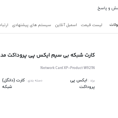
ش و پاسخ
لات
لیست قیمت
اسمبل آنلاین
سیستم های پیشنهادی
ارتباط
کارت شبکه بی سیم ایکس پی پروداکت مدل -Product W921N
Network Card XP-Product W921N
ایکس پی
کارت (دانگل)
برند :
دسته بندی :
پروداکت
شبکه