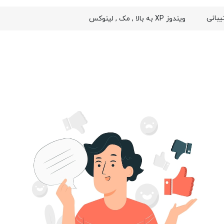
بانی
ویندوز XP به بالا , مک , لینوکس