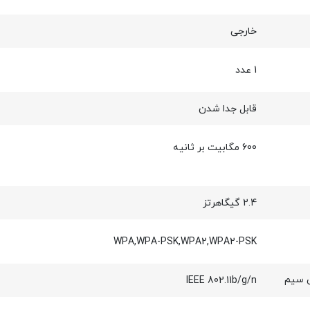
خارجی
1 عدد
قابل جدا شدن
600 مگابیت بر ثانیه
2.4 گیگاهرتز
WPA,WPA-PSK,WPA2,WPA2-PSK
ی سیم
IEEE 802.11b/g/n