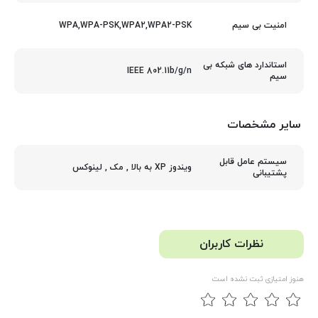
WPA,WPA-PSK,WPA2,WPA2-PSK
امنیت بی سیم
استاندارد های شبکه بی
IEEE 802.11b/g/n
سیم
سایر مشخصات
سیستم عامل قابل
ویندوز XP به بالا , مک , لینوکس
پشتیبانی
نظرات کاربران
هنوز امتیازی ثبت نشده است