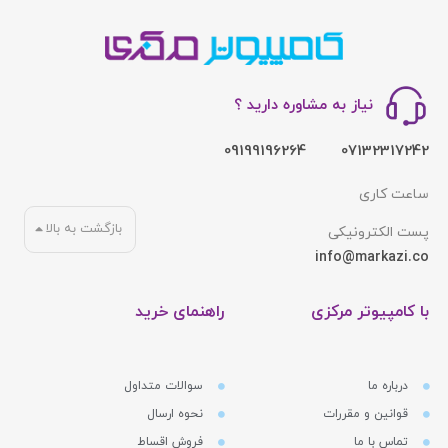
نیاز به مشاوره دارید ؟
09199196264
07132317242
ساعت کاری
بازگشت به بالا
پست الکترونیکی
info@markazi.co
با کامپیوتر مرکزی
راهنمای خرید
درباره ما
سوالات متداول
قوانین و مقررات
نحوه ارسال
تماس با ما
فروش اقساط