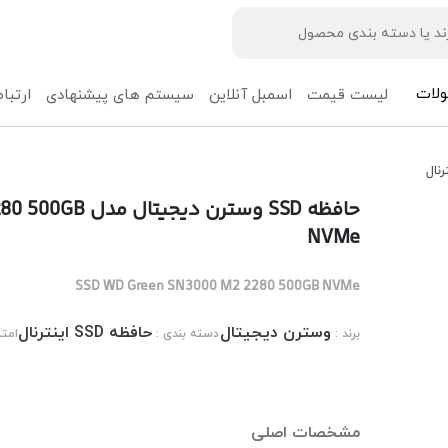
لات
لیست قیمت
اسمبل آنلاین
سیستم های پیشنهادی
ارتباط
حافظه SSD وسترن
NVMe
SSD WD Green SN3000 M2 2280 500GB NVMe
وسترن دیجیتال
حافظه SSD اینترنال
برند :
دسته بندی :
امتی
مشخصات اصلی