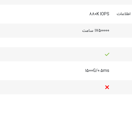
طلاعات
880K IOPS
1750000 ساعت
1500G/0.5ms