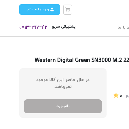
ورود / ثبت نام
پشتیبانی سریع
 با ما
07132317242
 دیجیتال مدل Western Digital Green SN3000 M.2 2280 500GB
در حال حاضر این کالا موجود
نمی‌باشد.
از :
5
ناموجود