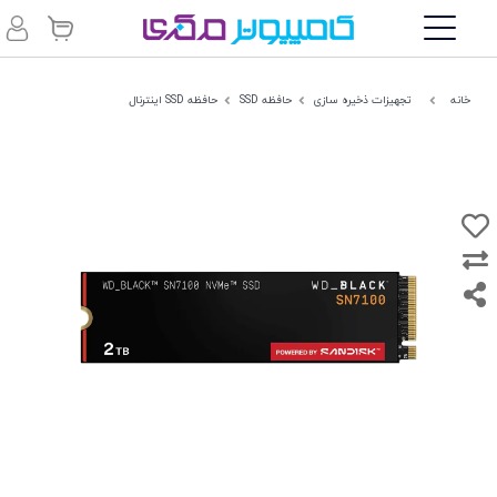
خانه
تجهیزات ذخیره سازی
حافظه SSD
حافظه SSD اینترنال