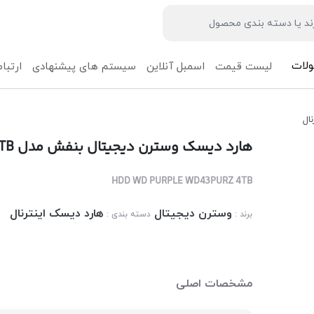
لات
لیست قیمت
اسمبل آنلاین
سیستم های پیشنهادی
ارتباط
ال
هارد دیسک وسترن دیجیتال بنفش مدل Western Digital Purple WD43PURZ 4TB
HDD WD PURPLE WD43PURZ 4TB
وسترن دیجیتال
هارد دیسک اینترنال
برند :
دسته بندی :
مشخصات اصلی