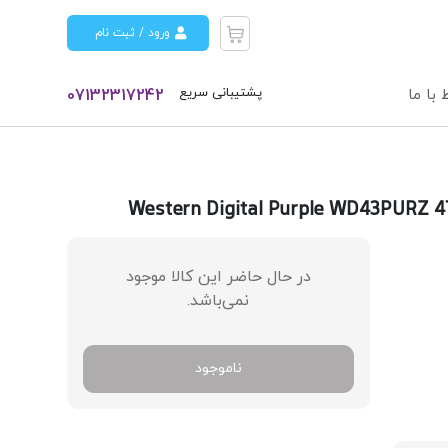
ورود / ثبت نام
پشتیبانی سریع
 با ما
07132317242
در حال حاضر این کالا موجود
نمی‌باشد.
ناموجود