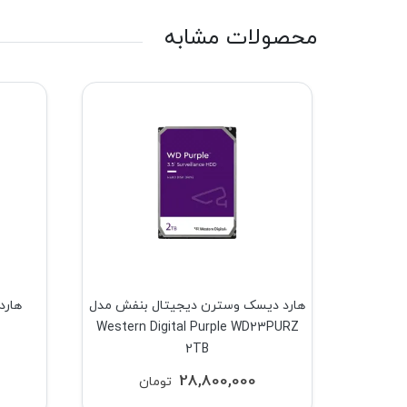
محصولات مشابه
ل مدل
هارد دیسک وسترن دیجیتال بنفش مدل
Western Digital Purple WD23PURZ
Western
2TB
28,800,000
تومان