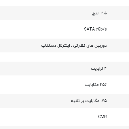
3.5 اینچ
SATA 6Gb/s
دوربین های نظارتی
,
اینترنال دسکتاپ
4 ترابایت
256 مگابایت
175 مگابایت بر ثانیه
CMR