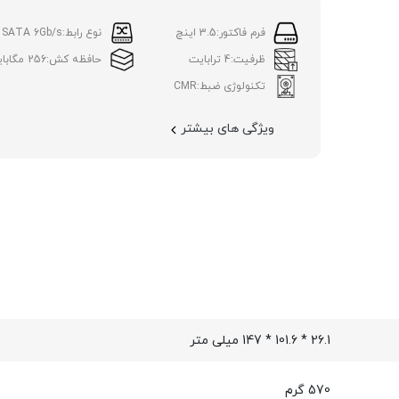
فرم فاکتور:
3.5 اینچ
نوع رابط:
SATA 6Gb/s
ظرفیت:
4 ترابایت
حافظه کش:
256 مگابایت
تکنولوژی ضبط:
CMR
ویژگی های بیشتر
26.1 * 101.6 * 147 میلی متر
570 گرم