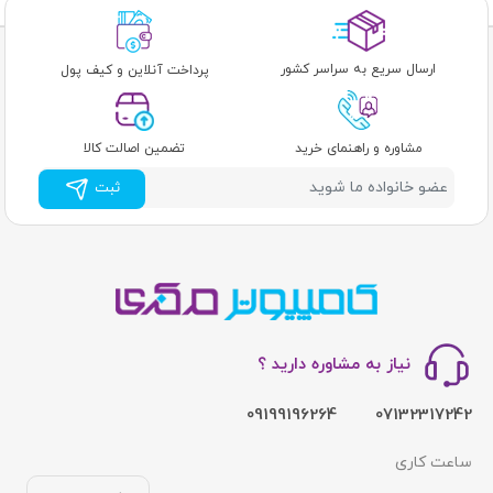
ارسال سریع به سراسر کشور
پرداخت آنلاین و کیف پول
مشاوره و راهنمای خرید
تضمین اصالت کالا
ثبت
نیاز به مشاوره دارید ؟
09199196264
07132317242
ساعت کاری