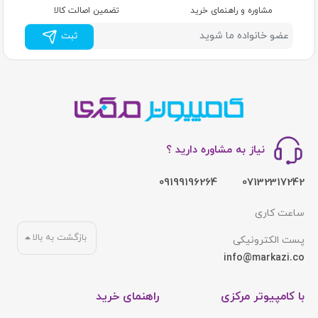
مشاوره و راهنمای خرید
تضمین اصالت کالا
ثبت
نیاز به مشاوره دارید ؟
09199196264
07132317242
ساعت کاری
بازگشت به بالا
پست الکترونیکی
info@markazi.co
با کامپیوتر مرکزی
راهنمای خرید