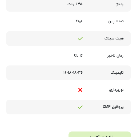
1.35 ولت
ولتاژ
288
تعداد پین
هیت سینک
16 CL
زمان تاخیر
16-18-18-36
تایمینگ
نورپردازی
پروفایل XMP