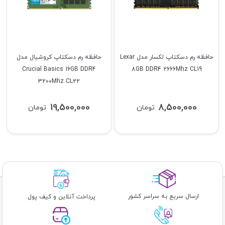
حافظه رم دسکتاپ لکسار مدل Lexar
حافظه رم دسکتاپ کروشیال مدل
Crucial Basics 16GB DDR4
8GB DDR4 2666Mhz CL19
3200Mhz CL22
19,500,000
8,500,000
تومان
تومان
ارسال سریع به سراسر کشور
پرداخت آنلاین و کیف پول