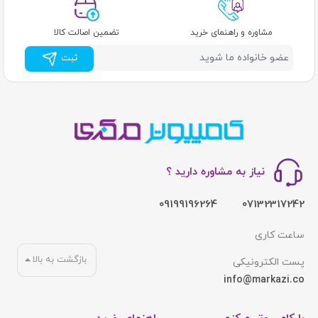
مشاوره و راهنمای خرید
تضمین اصالت کالا
ثبت
نیاز به مشاوره دارید ؟
09199196264
07132317242
ساعت کاری
بازگشت به بالا
پست الکترونیکی
info@markazi.co