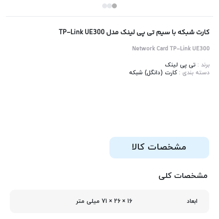
کارت شبکه با سیم تی پی لینک مدل TP-Link UE300
Network Card TP-Link UE300
برند :
تی پی لینک
دسته بندی :
کارت (دانگل) شبکه
مشخصات کالا
مشخصات کلی
16 × 26 × 71 میلی متر
ابعاد