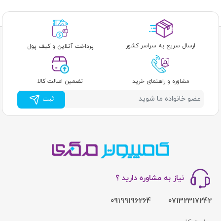
ارسال سریع به سراسر کشور
پرداخت آنلاین و کیف پول
مشاوره و راهنمای خرید
تضمین اصالت کالا
ثبت
نیاز به مشاوره دارید ؟
09199196264
07132317242