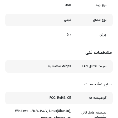
USB
نوع رابط
کابلی
نوع اتصال
5.0
ورژن
مشخصات فنی
10/100/1000Mbps
سرعت انتقال LAN
سایر مشخصات
FCC، RoHS، CE
گواهینامه ها
Windows 11/10/8.1/8/7, Linux(Ubuntu),
سیستم عامل قابل
پشتیبانی