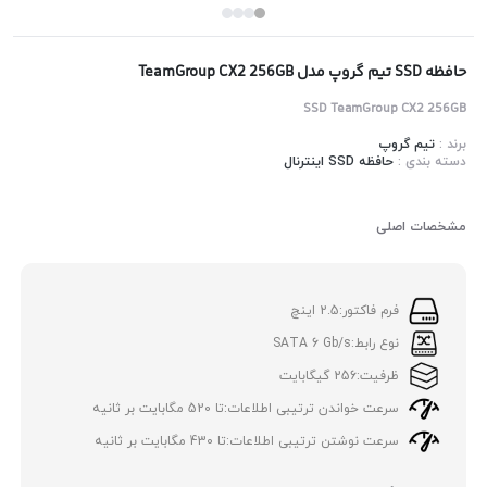
حافظه SSD تیم گروپ مدل TeamGroup CX2 256GB
SSD TeamGroup CX2 256GB
برند :
تیم گروپ
دسته بندی :
حافظه SSD اینترنال
مشخصات اصلی
فرم فاکتور:
2.5 اینچ
نوع رابط:
SATA 6 Gb/s
ظرفیت:
256 گیگابایت
سرعت خواندن ترتیبی اطلاعات:
تا 520 مگابایت بر ثانیه
سرعت نوشتن ترتیبی اطلاعات:
تا 430 مگابایت بر ثانیه