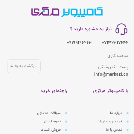
نیاز به مشاوره دارید ؟
09199196264
07132317242
ساعت کاری
بازگشت به بالا
پست الکترونیکی
info@markazi.co
با کامپیوتر مرکزی
راهنمای خرید
درباره ما
سوالات متداول
قوانین و مقررات
نحوه ارسال
تماس با ما
فروش اقساط