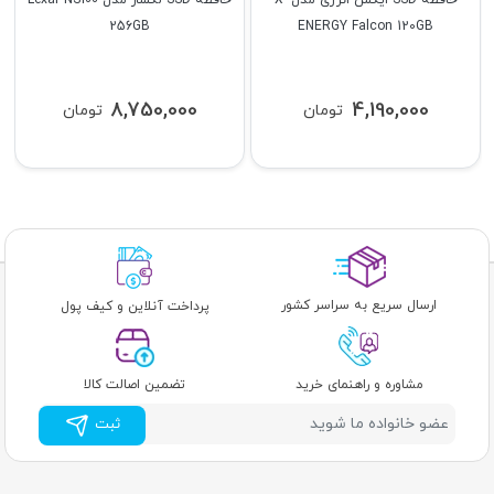
حافظه SSD ایکس انرژی مدل X-
حافظه SSD لکسار مدل Lexar NS100
256GB
ENERGY Falcon 120GB
8,750,000
4,190,000
تومان
تومان
ارسال سریع به سراسر کشور
پرداخت آنلاین و کیف پول
مشاوره و راهنمای خرید
تضمین اصالت کالا
ثبت