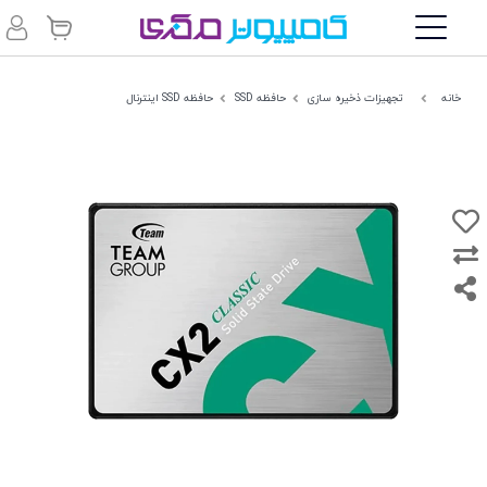
خانه
تجهیزات ذخیره سازی
حافظه SSD
حافظه SSD اینترنال