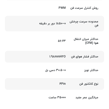
PWM
روش کنترل سرعت فن
محدوده سرعت چرخش
0~1850 دور بر دقیقه
فن
حداکثر میزان انتقال
56.23
هوا (CFM)
1.98mmH2O
حداکثر فشار هوای فن
0~30.5 دسی بل
حداکثر نویز
4Pin
نوع کانکتور فن
35000 ساعت
میانگین عمر مفید