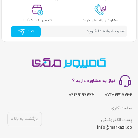
مشاوره و راهنمای خرید
تضمین اصالت کالا
ثبت
نیاز به مشاوره دارید ؟
09199196264
07132317242
ساعت کاری
بازگشت به بالا
پست الکترونیکی
info@markazi.co