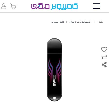
خانه
تجهیزات ذخیره سازی
فلش مموری