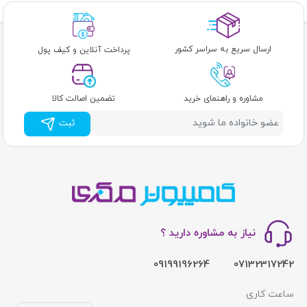
ارسال سریع به سراسر کشور
پرداخت آنلاین و کیف پول
مشاوره و راهنمای خرید
تضمین اصالت کالا
ثبت
نیاز به مشاوره دارید ؟
09199196264
07132317242
ساعت کاری