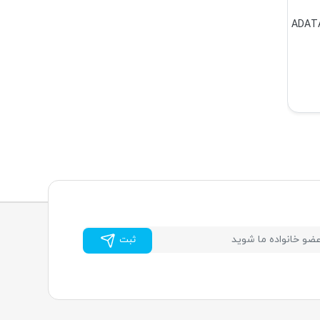
دل ADATA UV150
ثبت