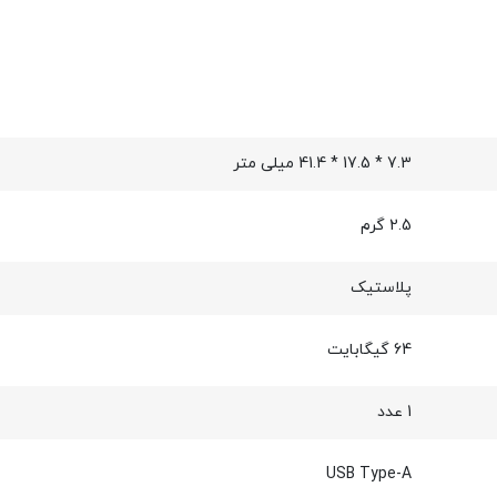
7.3 * 17.5 * 41.4 میلی متر
2.5 گرم
پلاستیک
64 گیگابایت
1 عدد
USB Type-A