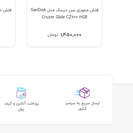
موری ای دیتا مدل ADATA
فلش مموری سن دیسک مدل SanDisk
Cruzer Glide CZ600 16GB
1,450,000
تومان
ارسال سریع به سراسر
پرداخت آنلاین و کیف
کشور
پول