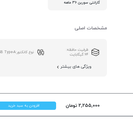
گارانتی سورین 36 ماهه
مشخصات اصلی
ظرفیت حافظه:
نوع کانکتور:
SB Type-A
64 گیگابایت
ویژگی های بیشتر
2,255,000
تومان
افزودن به سبد خرید