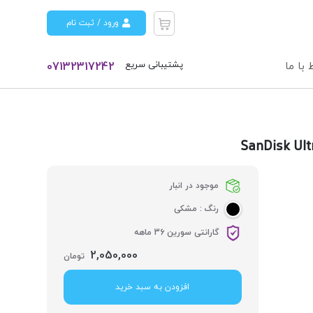
ورود / ثبت نام
پشتیبانی سریع
 با ما
07132317242
موجود در انبار
رنگ :
مشکی
گارانتی سورین 36 ماهه
2,050,000
تومان
افزودن به سبد خرید