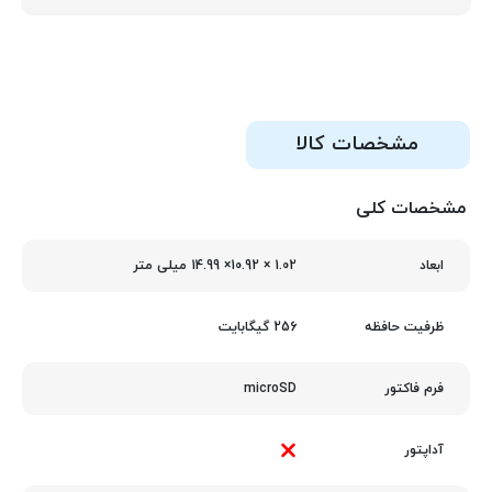
مشخصات کالا
مشخصات کلی
1.02 × 10.92× 14.99 میلی متر
ابعاد
256 گیگابایت
ظرفیت حافظه
microSD
فرم فاکتور
آداپتور