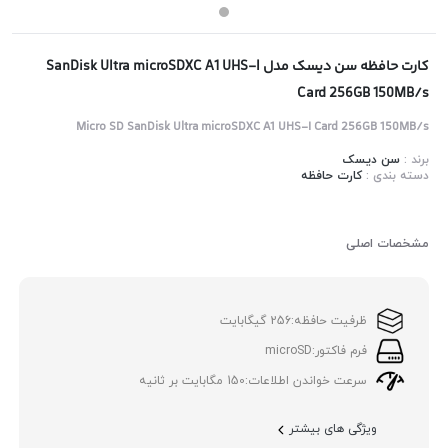
کارت حافظه سن دیسک مدل SanDisk Ultra microSDXC A1 UHS-I
Card 256GB 150MB/s
Micro SD SanDisk Ultra microSDXC A1 UHS-I Card 256GB 150MB/s
برند :
سن دیسک
دسته بندی :
کارت حافظه
مشخصات اصلی
ظرفیت حافظه:
256 گیگابایت
فرم فاکتور:
microSD
سرعت خواندن اطلاعات:
150 مگابایت بر ثانیه
ویژگی های بیشتر