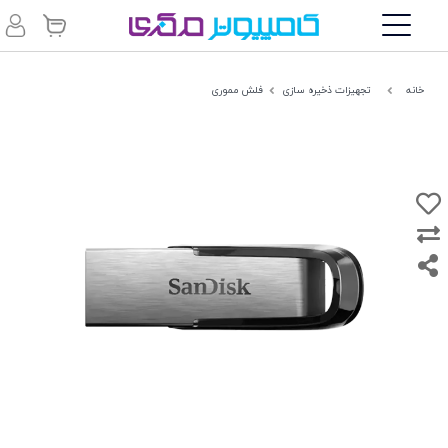
خانه
تجهیزات ذخیره سازی
فلش مموری