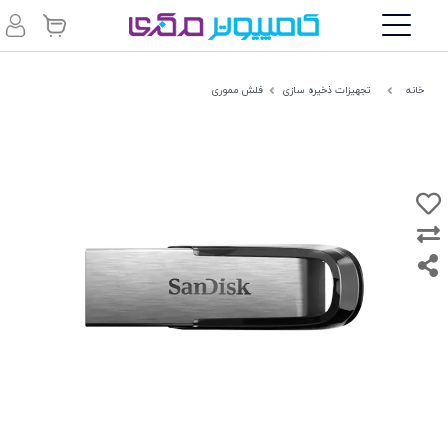
خانه
تجهیزات ذخیره سازی
فلش مموری