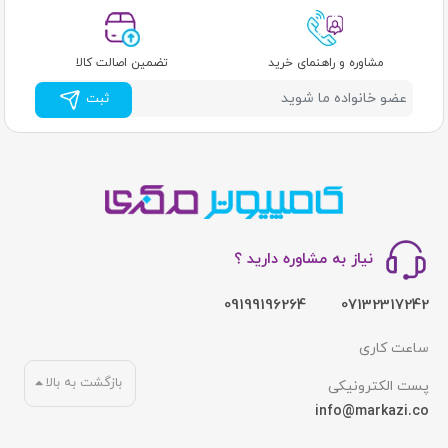
مشاوره و راهنمای خرید
تضمین اصالت کالا
ثبت
نیاز به مشاوره دارید ؟
09199196264
07132317242
ساعت کاری
بازگشت به بالا
پست الکترونیکی
info@markazi.co