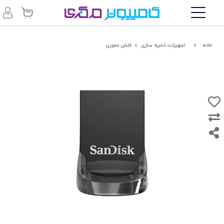
خانه
تجهیزات ذخیره سازی
فلش مموری