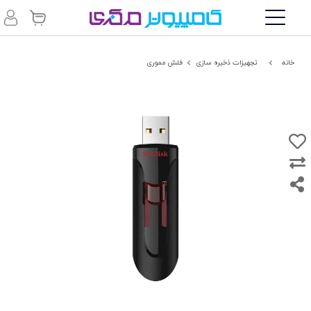
خانه
تجهیزات ذخیره سازی
فلش مموری