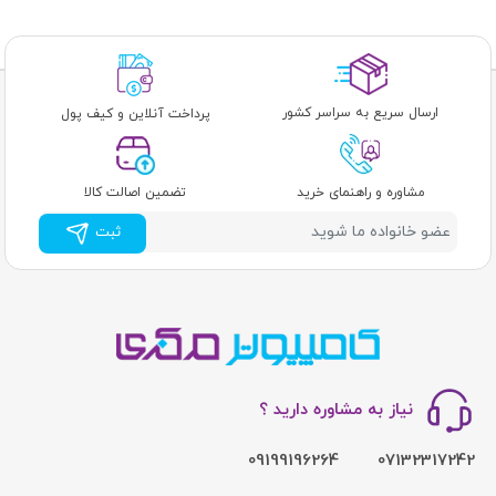
ارسال سریع به سراسر کشور
پرداخت آنلاین و کیف پول
مشاوره و راهنمای خرید
تضمین اصالت کالا
ثبت
نیاز به مشاوره دارید ؟
09199196264
07132317242