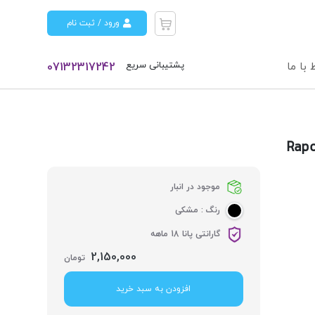
ورود / ثبت نام
پشتیبانی سریع
 با ما
07132317242
موجود در انبار
رنگ :
مشکی
گارانتی پانا 18 ماهه
2,150,000
تومان
افزودن به سبد خرید