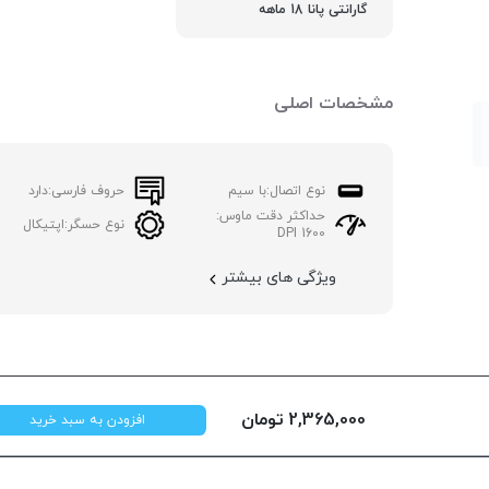
گارانتی پانا 18 ماهه
مشخصات اصلی
نوع اتصال:
با سیم
حروف فارسی:
دارد
حداکثر دقت ماوس:
نوع حسگر:
اپتیکال
1600 DPI
ویژگی های بیشتر
2,365,000
تومان
افزودن به سبد خرید