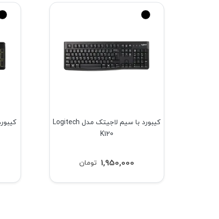
 سیم تسکو مدل TSCO TK
کیبورد با سیم لاجیتک مدل Logitech
K120
1,950,000
تومان