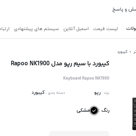
ش و پاسخ
لات
لیست قیمت
اسمبل آنلاین
سیستم های پیشنهادی
ارتباط
ر
کیبورد
کیبورد با سیم رپو مدل Rapoo NK1900
Keyboard Rapoo NK1900
رپو
کیبورد
برند :
دسته بندی :
رنگ :
مشکی