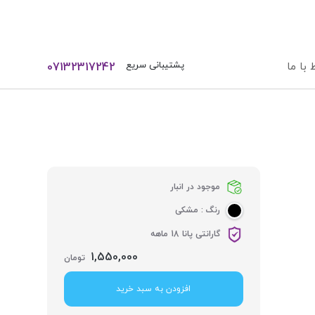
ورود / ثبت نام
پشتیبانی سریع
 با ما
07132317242
موجود در انبار
رنگ :
مشکی
گارانتی پانا 18 ماهه
1,550,000
تومان
افزودن به سبد خرید