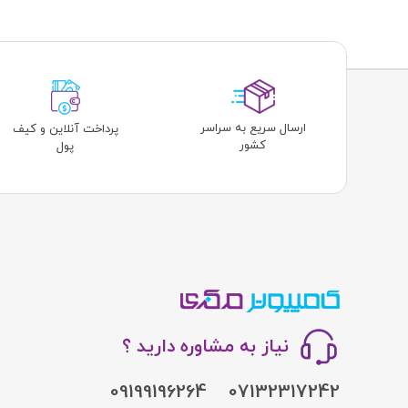
ارسال سریع به سراسر
پرداخت آنلاین و کیف
کشور
پول
نیاز به مشاوره دارید ؟
09199196264
07132317242