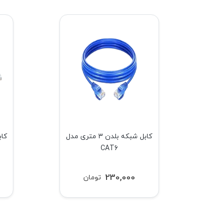
متری مدل
کابل شبکه بلدن 3 متری مدل
CAT6
230,000
تومان