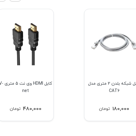
کابل شبکه بلدن 2 متری مدل
کابل HDMI وی نت 5 متر
net
CAT6
480,000
180,000
تومان
تومان