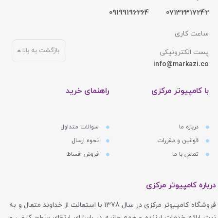
09199196264
07132317242
ساعت کاری
بازگشت به بالا
پست الکترونیکی
info@markazi.co
با کامپیوتر مرکزی
راهنمای خرید
درباره ما
سوالات متداول
قوانین و مقررات
نحوه ارسال
تماس با ما
فروش اقساط
درباره کامپیوتر مرکزی
فروشگاه کامپیوتر مرکزی در سال 1378 با استعانت از خداوند متعال و به
نیت ارائه خدمات ارزنده و همه جانبه در راستای ارتقای سطح کیفی و