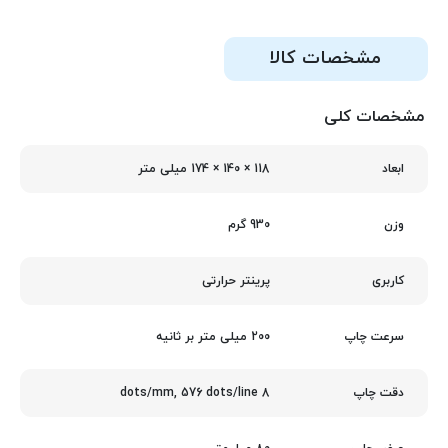
مشخصات کالا
مشخصات کلی
118 × 140 × 174 میلی متر
ابعاد
930 گرم
وزن
پرینتر حرارتی
کاربری
200 میلی متر بر ثانیه
سرعت چاپ
8 dots/mm, 576 dots/line
دقت چاپ