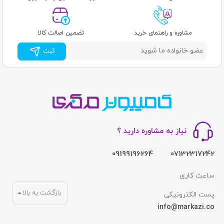
مشاوره و راهنمای خرید
تضمین اصالت کالا
ثبت
نیاز به مشاوره دارید ؟
09199196264
07132317242
ساعت کاری
بازگشت به بالا
پست الکترونیکی
info@markazi.co