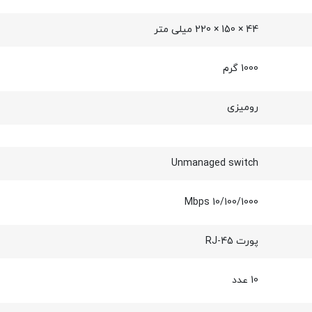
44 × 150 × 220 میلی متر
1000 گرم
رومیزی
Unmanaged switch
10/100/1000 Mbps
پورت RJ-45
10 عدد