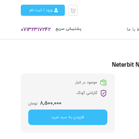
ورود / ثبت نام
پشتیبانی سریع
 با ما
07132317242
موجود در انبار
گارانتی آونگ
8,500,000
تومان
افزودن به سبد خرید