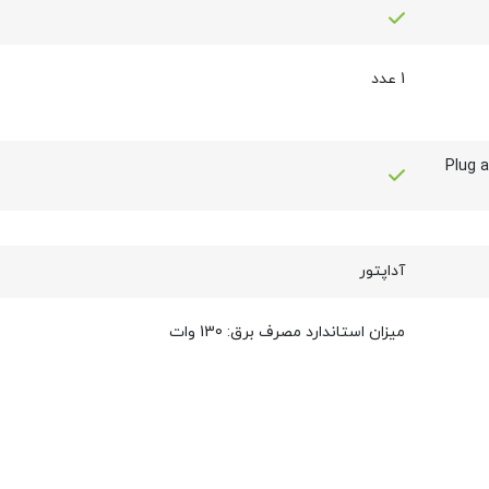
1 عدد
شتیبانی از Plug and
آداپتور
میزان استاندارد مصرف برق: 130 وات