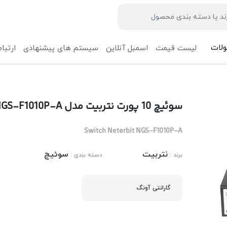
لات
لیست قیمت
اسمبل آنلاین
سیستم های پیشنهادی
ارتباط
سوئیچ 10 پورت نتربیت مدل Neterbit NGS-F1010P-A
Switch Neterbit NGS-F1010P-A
نتربیت
سوئیچ
برند :
دسته بندی :
گارانتی آونگ