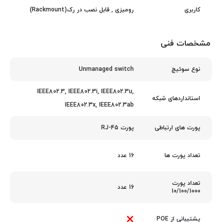
رومیزی
,
قابل نصب در رک(Rackmount)
کاربری
مشخصات فنی
Unmanaged switch
نوع سوئیچ
IEEE802.3, IEEE802.3i, IEEE802.3u,
استانداردهای شبکه
IEEE802.3x, IEEE802.3ab
پورت RJ-45
پورت های ارتباطی
16 عدد
تعداد پورت ها
تعداد پورت
16 عدد
10/100/1000
پشتیبانی از POE