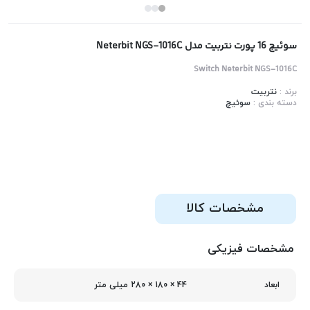
سوئیچ 16 پورت نتربیت مدل Neterbit NGS-1016C
Switch Neterbit NGS-1016C
برند :
نتربیت
دسته بندی :
سوئیچ
مشخصات کالا
مشخصات فیزیکی
44 × 180 × 280 میلی متر
ابعاد