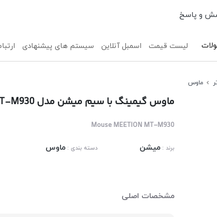
ش و پاسخ
لات
لیست قیمت
اسمبل آنلاین
سیستم های پیشنهادی
ارتباط
ر
ماوس
ماوس گیمینگ با سیم میشن مدل MEETION MT-M930(بدون جعبه)
Mouse MEETION MT-M930
میشن
ماوس
برند :
دسته بندی :
مشخصات اصلی