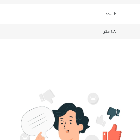
6 عدد
1.8 متر