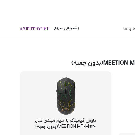
ورود / ثبت نام
پشتیبانی سریع
 با ما
07132317242
ماوس گیمینگ با سیم میشن مدل
MEETION MT-M930(بدون جعبه)