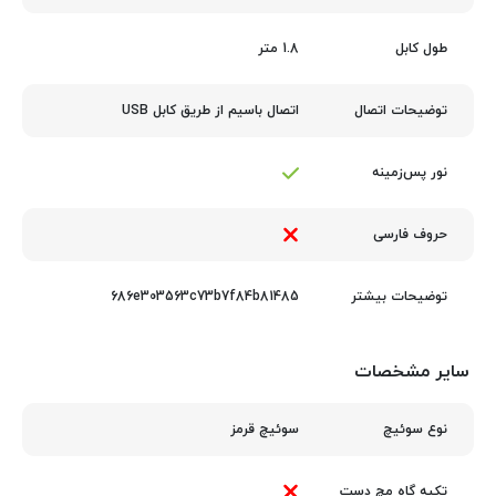
1.8 متر
طول کابل
اتصال باسیم از طریق کابل USB
توضیحات اتصال
نور پس‌زمینه
حروف فارسی
686e303563c73b7f84b81485
توضیحات بیشتر
سایر مشخصات
سوئیچ قرمز
نوع سوئیچ
تکیه گاه مچ دست