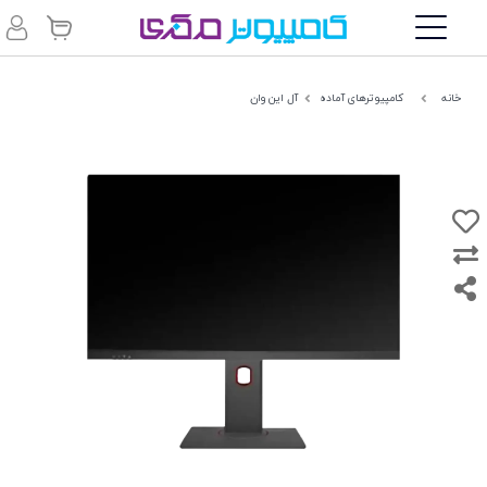
خانه
کامپیوترهای آماده
آل این وان