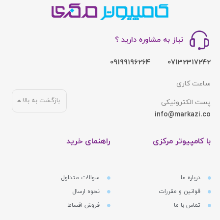
نیاز به مشاوره دارید ؟
09199196264
07132317242
ساعت کاری
بازگشت به بالا
پست الکترونیکی
info@markazi.co
با کامپیوتر مرکزی
راهنمای خرید
درباره ما
سوالات متداول
قوانین و مقررات
نحوه ارسال
تماس با ما
فروش اقساط