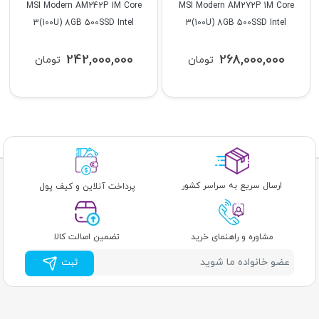
MSI Modern AM242P 1M Core
MSI Modern AM272P 1M Core
3(100U) 8GB 500SSD Intel
3(100U) 8GB 500SSD Intel
242,000,000
268,000,000
تومان
تومان
ارسال سریع به سراسر کشور
پرداخت آنلاین و کیف پول
مشاوره و راهنمای خرید
تضمین اصالت کالا
ثبت