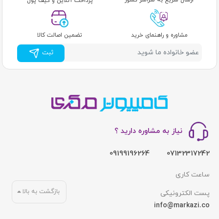
ارسال سریع به سراسر کشور
پرداخت آنلاین و کیف پول
مشاوره و راهنمای خرید
تضمین اصالت کالا
ثبت
نیاز به مشاوره دارید ؟
09199196264
07132317242
ساعت کاری
بازگشت به بالا
پست الکترونیکی
info@markazi.co