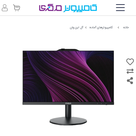
خانه
کامپیوترهای آماده
آل این وان