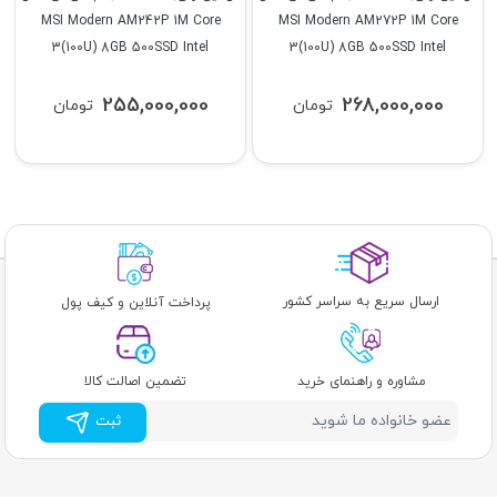
MSI Modern AM242P 1M Core
MSI Modern AM272P 1M Core
3(100U) 8GB 500SSD Intel
3(100U) 8GB 500SSD Intel
255,000,000
268,000,000
تومان
تومان
ارسال سریع به سراسر کشور
پرداخت آنلاین و کیف پول
مشاوره و راهنمای خرید
تضمین اصالت کالا
ثبت