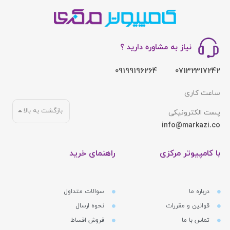
نیاز به مشاوره دارید ؟
09199196264
07132317242
ساعت کاری
بازگشت به بالا
پست الکترونیکی
info@markazi.co
با کامپیوتر مرکزی
راهنمای خرید
درباره ما
سوالات متداول
قوانین و مقررات
نحوه ارسال
تماس با ما
فروش اقساط