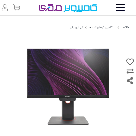
خانه
کامپیوترهای آماده
آل این وان