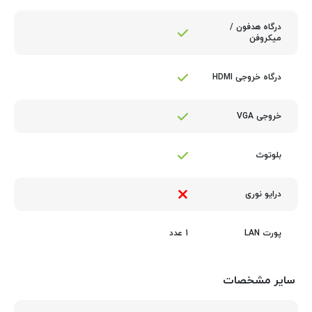
درگاه هدفون /
میکروفن
درگاه خروجی HDMI
خروجی VGA
بلوتوث
درایو نوری
1 عدد
پورت LAN
سایر مشخصات