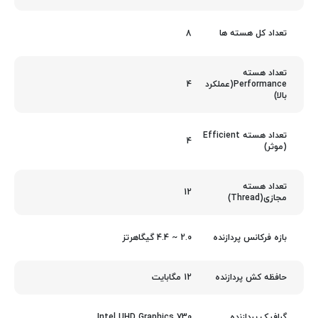
8
تعداد کل هسته ها
تعداد هسته
4
Performance(عملکرد
بالا)
تعداد هسته Efficient
4
(موثر)
تعداد هسته
12
مجازی(Thread)
2.0 ~ 4.4 گیگاهرتز
بازه فرکانس پردازنده
12 مگابایت
حافظه کش پردازنده
Intel UHD Graphics 730
گرافیک پردازنده