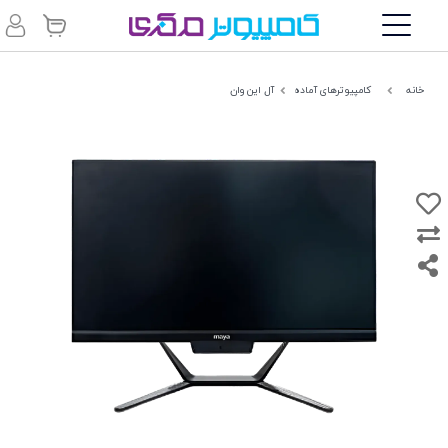
خانه
کامپیوترهای آماده
آل این وان