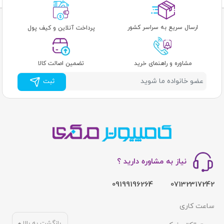
ارسال سریع به سراسر کشور
پرداخت آنلاین و کیف پول
مشاوره و راهنمای خرید
تضمین اصالت کالا
ثبت
نیاز به مشاوره دارید ؟
09199196264
07132317242
ساعت کاری
بازگشت به بالا