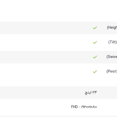
)
24 اینچ
1080×1920 - FHD