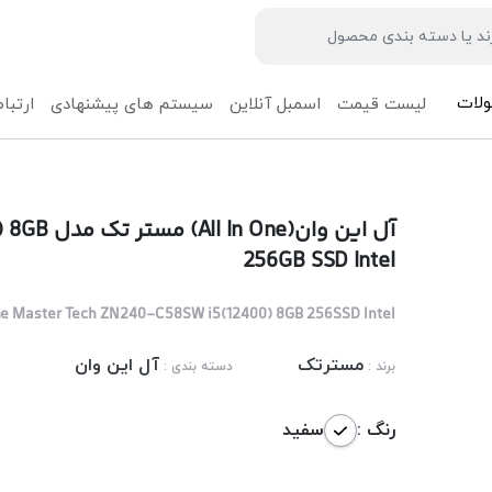
لات
لیست قیمت
اسمبل آنلاین
سیستم های پیشنهادی
ارتباط
آل این وا
256GB SSD Intel
One Master Tech ZN240-C58SW i5(12400) 8GB 256SSD Intel
مسترتک
آل این وان
برند :
دسته بندی :
رنگ :
سفید