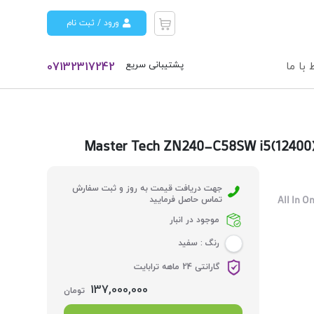
ورود / ثبت نام
پشتیبانی سریع
 با ما
07132317242
ن(All In One) مستر تک مدل Master Tech ZN240-C58SW i5(12400) 8GB
جهت دریافت قیمت به روز و ثبت سفارش
All In 
تماس حاصل فرمایید
موجود در انبار
رنگ :
سفید
گارانتی 24 ماهه ترابایت
137,000,000
تومان