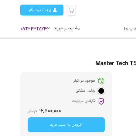
ورود / ثبت نام
پشتیبانی سریع
 با ما
07132317242
موجود در انبار
رنگ :
مشکی
گارانتی ترابایت
16,500,000
تومان
افزودن به سبد خرید