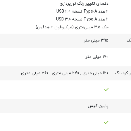
دکمه‌ی تغییر رنگ نورپردازی
2 عدد Type-A نسخه USB 2.0
2 عدد Type A نسخه USB 3.0
جک 3.5 میلی‌متری (میکروفون + هدفون)
یک
395 میلی متر
170 میلی متر
ر کولینگ
120 میلی متری
,
240 میلی متری
,
360 میلی متری
پایین کیس