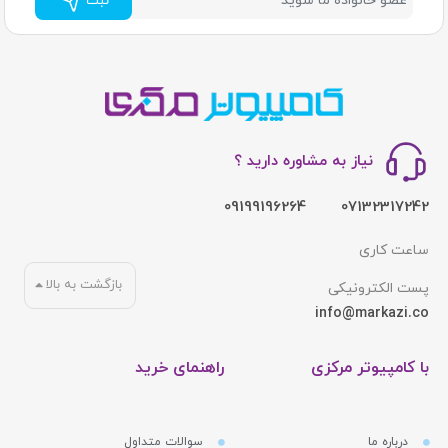
ثبت
نیاز به مشاوره دارید ؟
09199196264
07132317242
ساعت کاری
بازگشت به بالا
پست الکترونیکی
info@markazi.co
با کامپیوتر مرکزی
راهنمای خرید
درباره ما
سوالات متداول