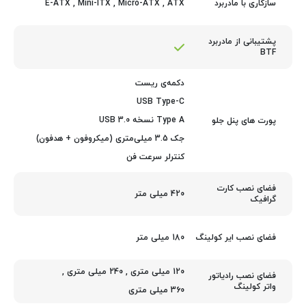
E-ATX
,
Mini-ITX
,
Micro-ATX
,
ATX
سازگاری با مادربرد
پشتیبانی از مادربرد
BTF
دکمه‌ی ریست
USB Type-C
Type A نسخه USB 3.0
پورت های پنل جلو
جک 3.5 میلی‌متری (میکروفون + هدفون)
کنترلر سرعت فن
فضای نصب کارت
420 میلی متر
گرافیک
180 میلی متر
فضای نصب ایر کولینگ
120 میلی متری
,
240 میلی متری
,
فضای نصب رادیاتور
واتر کولینگ
360 میلی متری