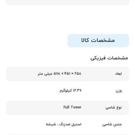
مشخصات کالا
مشخصات فیزیکی
258 × 451 × 568 میلی متر
ابعاد
12.36 کیلوگرم
وزن
Full Tower
نوع شاسی
استیل ضدزنگ ، شیشه
جنس شاسی