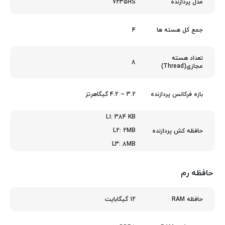
7235HS
مدل پردازنده
4
جمع کل هسته ها
تعداد هسته
8
مجازی(Thread)
3.2 ~ 4.2 گیگاهرتز
بازه فرکانس پردازنده
L1: 384 KB
L2: 2MB
حافظه کش پردازنده
L3: 8MB
حافظه رم
12 گیگابایت
حافظه RAM