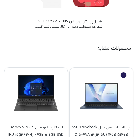
هنوز پرسش روی این کالا ثبت نشده است.
شما هم میتوانید درباره این کالا پرسش ثبت کنید.
محصولات مشابه
لپ تاپ ایسوس مدل ASUS Vivobook
لپ تاپ لنوو مدل Lenovo V15 G4
IRU i5(13420H) 24GB 512GB SSD
X1504VA i3(1315U) 12GB 512GB