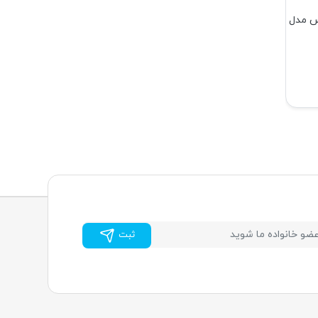
س مدل
ثبت