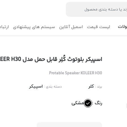
لات
لیست قیمت
اسمبل آنلاین
سیستم های پیشنهادی
ارتباط
اسپیکر بلوتوث کُلِر قابل حمل مدل KOLEER H30
Protable Speaker KOLEER H30
کلر
اسپیکر
برند :
دسته بندی :
رنگ :
مشکی