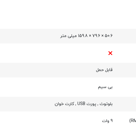
50.6 × 79.6 × 159.8 میلی‌ متر
قابل حمل
بی سیم
بلوتوث
,
پورت USB
,
کارت خوان
9 وات