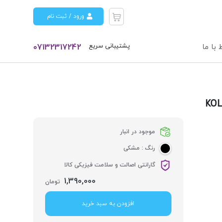
ورود / ثبت نام
پشتیبانی سریع
 با ما
07132317242
موجود در انبار
رنگ :
مشکی
گارانتی اصالت و سلامت فیزیکی کالا
1,390,000
تومان
افزودن به سبد خرید