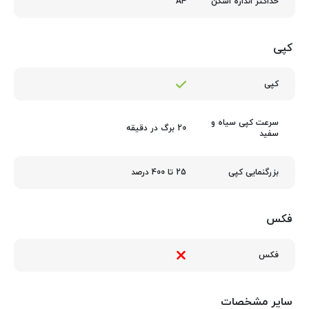
A4
حداکثر اندازه اسکن
کپی
کپی
سرعت کپی سیاه و
20 برگ در دقیقه
سفید
25 تا 400 درصد
بزرگنمایی کپی
فکس
فکس
سایر مشخصات