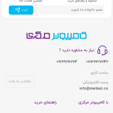
مشاوره و راهنمای خرید
تضمین اصالت کالا
ثبت
نیاز به مشاوره دارید ؟
09199196264
07132317242
ساعت کاری
بازگشت به بالا
پست الکترونیکی
info@markazi.co
با کامپیوتر مرکزی
راهنمای خرید