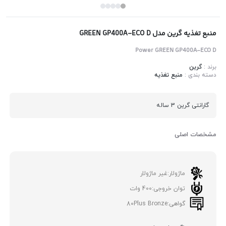
منبع تغذیه گرین مدل GREEN GP400A-ECO D
Power GREEN GP400A-ECO D
برند :
گرین
دسته بندی :
منبع تغذیه
گارانتی گرین 3 ساله
مشخصات اصلی
ماژولار:
غیر ماژولار
توان خروجی:
400 وات
گواهی:
80Plus Bronze