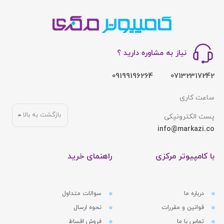
نیاز به مشاوره دارید ؟
09199196264
07132317242
ساعت کاری
بازگشت به بالا
پست الکترونیکی
info@markazi.co
با کامپیوتر مرکزی
راهنمای خرید
درباره ما
سوالات متداول
قوانین و مقررات
نحوه ارسال
تماس با ما
فروش اقساط