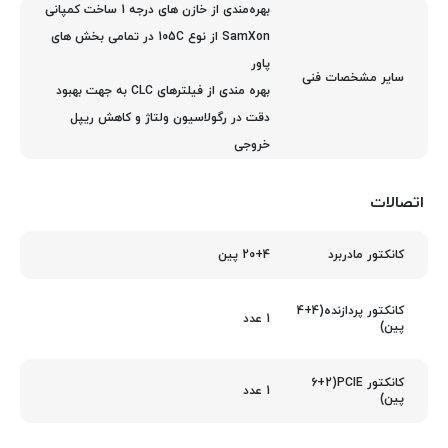
بهره‌مندی از خازن‌ های درجه 1 ساخت کمپانی
SamXon از نوع 105C در تمامی بخش های
پاور
سایر مشخصات فنی
بهره مندی از فیلترهای CLC به جهت بهبود
دقت در رگولاسیون ولتاژ و کاهش ریپل
خروجی
اتصالات
20+4 پین
کانکتور مادربرد
کانکتور پردازنده(4+4
1 عدد
پین)
کانکتور PCIE(6+2
1 عدد
پین)