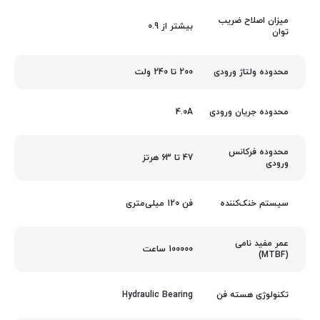
میزان اصلاح ضریب
بیشتر از 0.9
توان
200 تا 240 ولت
محدوده ولتاژ ورودی
4.0A
محدوده جریان ورودی
محدوده فرکانس
47 تا 63 هرتز
ورودی
فن 120 میلی‌متری
سیستم خنک‌کننده
عمر مفید نامی
100000 ساعت
(MTBF)
Hydraulic Bearing
تکنولوژی هسته فن