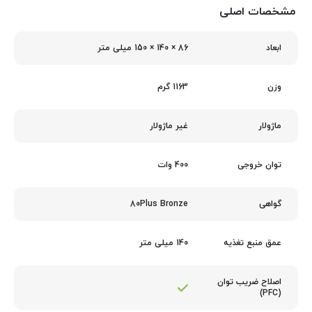
مشخصات اصلی
86 × 140 × 150 میلی‌ متر
ابعاد
1163 گرم
وزن
غیر ماژولار
ماژولار
400 وات
توان خروجی
80Plus Bronze
گواهی
140 میلی متر
عمق منبع تغذیه
اصلاح ضریب توان
(PFC)