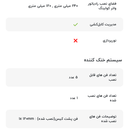
فضای نصب رادیاتور
240 میلی متری
,
120 میلی متری
واتر کولینگ
مدیریت کابل‌کشی
نورپردازی
سیستم خنک کننده
تعداد فن های قابل
5 عدد
نصب
تعداد فن های نصب
1 عدد
شده
توضیحات فن های
فن پشت کیس(نصب شده) : 1x 120mm
نصب شده