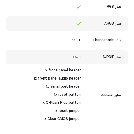
هدر RGB
هدر ARGB
2 عدد
هدر ThunderBolt
1 عدد
هدر S/PDIF
1x front panel header
1x front panel audio header
1x serial port header
1x reset button
سایر اتصالات
1x Q-Flash Plus button
1x reset jumper
1x Clear CMOS jumper