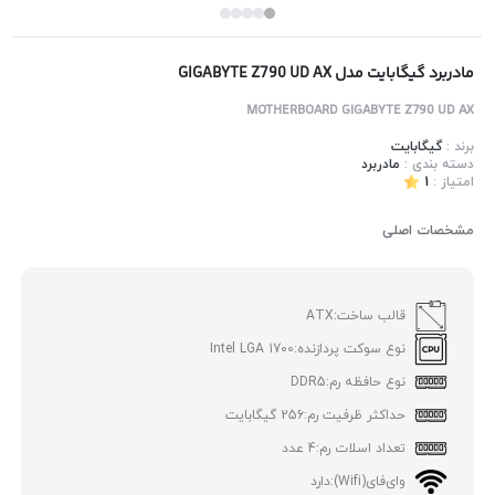
مادربرد گیگابایت مدل GIGABYTE Z790 UD AX
MOTHERBOARD GIGABYTE Z790 UD AX
برند :
گیگابایت
دسته بندی :
مادربرد
امتیاز :
1
مشخصات اصلی
قالب ساخت:
ATX
نوع سوکت پردازنده:
Intel LGA 1700
نوع حافظه رم:
DDR5
حداکثر ظرفیت رم:
256 گیگابایت
تعداد اسلات رم:
4 عدد
وای‌فای(Wifi):
دارد