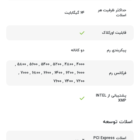
حداکثر ظرفیت هر
64 گیگابایت
اسلات
قابلیت اورکلاک
دو کاناله
پیکربندی رم
,
5800
,
5600
,
5400
,
5200
,
4800
,
4000
,
7000
,
6800
,
6600
,
6400
,
6200
,
6000
فرکانس رم
7600
,
7400
,
7200
پشتیبانی از INTEL
XMP
اسلات توسعه
اسلات PCI Express