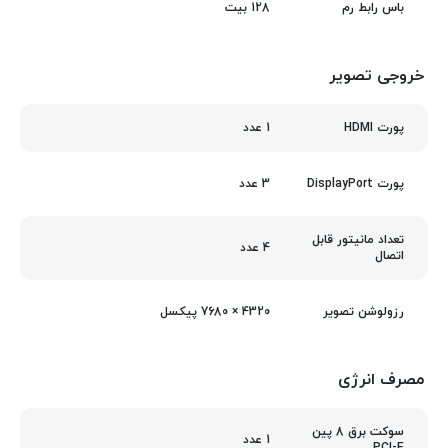
128 بیت
باس رابط رم
خروجی تصویر
1 عدد
پورت HDMI
3 عدد
پورت DisplayPort
تعداد مانیتور قابل
4 عدد
اتصال
4320 × 7680 پیکسل
رزولوشن تصویر
مصرف انرژی
سوکت برق 8 پین
1 عدد