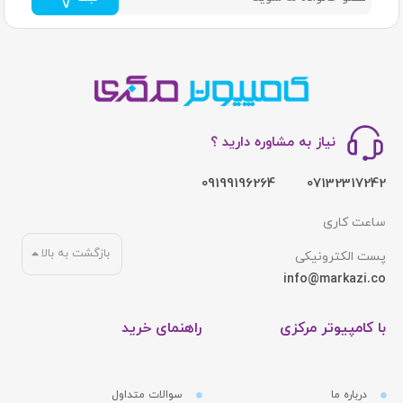
نیاز به مشاوره دارید ؟
09199196264
07132317242
ساعت کاری
بازگشت به بالا
پست الکترونیکی
info@markazi.co
با کامپیوتر مرکزی
راهنمای خرید
درباره ما
سوالات متداول