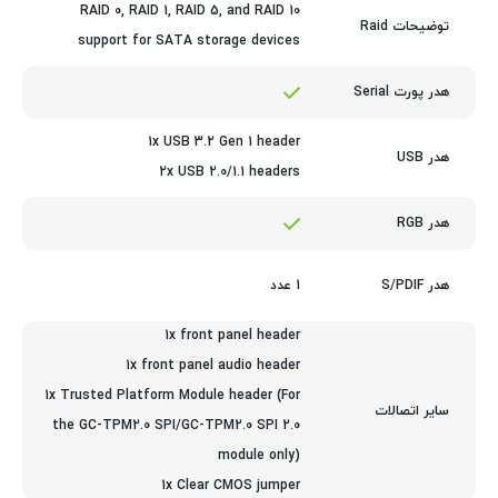
RAID 0, RAID 1, RAID 5, and RAID 10
توضیحات Raid
support for SATA storage devices
هدر پورت Serial
1x USB 3.2 Gen 1 header
هدر USB
2x USB 2.0/1.1 headers
هدر RGB
1 عدد
هدر S/PDIF
1x front panel header
1x front panel audio header
1x Trusted Platform Module header (For
سایر اتصالات
the GC-TPM2.0 SPI/GC-TPM2.0 SPI 2.0
module only)
1x Clear CMOS jumper