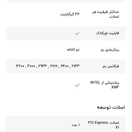
حداکثر ظرفیت هر
32 گیگابایت
اسلات
قابلیت اورکلاک
دو کاناله
پیکربندی رم
3200
,
3000
,
2933
,
2666
,
2400
,
2133
فرکانس رم
پشتیبانی از INTEL
XMP
اسلات توسعه
اسلات PCI Express
1 عدد
X1