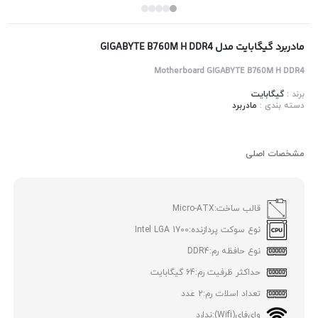
مادربرد گیگابایت مدل GIGABYTE B760M H DDR4
Motherboard GIGABYTE B760M H DDR4
برند :
گیگابایت
دسته بندی :
مادربرد
مشخصات اصلی
قالب ساخت:
Micro-ATX
نوع سوکت پردازنده:
Intel LGA 1700
نوع حافظه رم:
DDR4
حداکثر ظرفیت رم:
64 گیگابایت
تعداد اسلات رم:
2 عدد
وای‌فای(Wifi):
ندارد