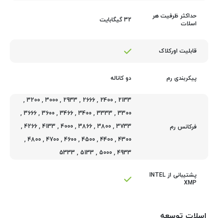
حداکثر ظرفیت هر
32 گیگابایت
اسلات
قابلیت اورکلاک
دو کاناله
پیکربندی رم
,
3200
,
3000
,
2933
,
2666
,
2400
,
2133
,
3666
,
3600
,
3466
,
3400
,
3333
,
3300
,
4266
,
4133
,
4000
,
3866
,
3800
,
3733
فرکانس رم
,
4800
,
4700
,
4600
,
4500
,
4400
,
4300
5333
,
5133
,
5000
,
4933
پشتیبانی از INTEL
XMP
اسلات توسعه