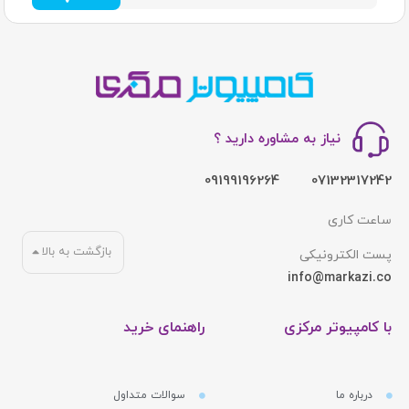
نیاز به مشاوره دارید ؟
09199196264
07132317242
ساعت کاری
بازگشت به بالا
پست الکترونیکی
info@markazi.co
با کامپیوتر مرکزی
راهنمای خرید
درباره ما
سوالات متداول