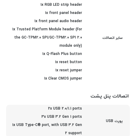
1x RGB LED strip header
1x front panel header
1x front panel audio header
1x Trusted Platform Module header (For
the GC-TPM2.0 SPI/GC-TPM2.0 SPI 2.0
سایر اتصالات
module only)
1x Q-Flash Plus button
1x reset button
1x reset jumper
1x Clear CMOS jumper
اتصالات پنل پشت
2x USB 2.0/1.1 ports
3x USB 3.2 Gen 1 ports
پورت USB
1x USB Type-C® port, with USB 3.2 Gen
2 support