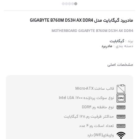
مادربرد گیگابایت مدل GIGABYTE B760M DS3H AX DDR4
MOTHERBOARD GIGABYTE B760M DS3H AX DDR4
برند :
گیگابایت
دسته بندی :
مادربرد
مشخصات اصلی
قالب ساخت:
Micro-ATX
نوع سوکت پردازنده:
Intel LGA 1700
نوع حافظه رم:
DDR4
حداکثر ظرفیت رم:
128 گیگابایت
تعداد اسلات رم:
4 عدد
وای‌فای(Wifi):
دارد