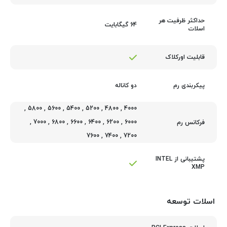
حداکثر ظرفیت هر
64 گیگابایت
اسلات
قابلیت اورکلاک
دو کاناله
پیکربندی رم
,
5800
,
5600
,
5400
,
5200
,
4800
,
4000
,
7000
,
6800
,
6600
,
6400
,
6200
,
6000
فرکانس رم
7600
,
7400
,
7200
پشتیبانی از INTEL
XMP
اسلات توسعه