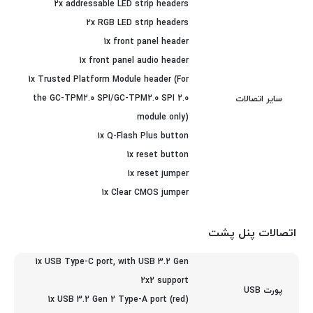
2x addressable LED strip headers
2x RGB LED strip headers
1x front panel header
1x front panel audio header
1x Trusted Platform Module header (For
the GC-TPM2.0 SPI/GC-TPM2.0 SPI 2.0
سایر اتصالات
module only)
1x Q-Flash Plus button
1x reset button
1x reset jumper
1x Clear CMOS jumper
اتصالات پنل پشت
1x USB Type-C port, with USB 3.2 Gen
2x2 support
پورت USB
1x USB 3.2 Gen 2 Type-A port (red)