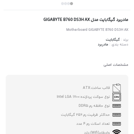
مادربرد گیگابایت مدل GIGABYTE B760 DS3H AX
Motherboard GIGABYTE B760 DS3H AX
برند :
گیگابایت
دسته بندی :
مادربرد
مشخصات اصلی
قالب ساخت:
ATX
نوع سوکت پردازنده:
Intel LGA 1700
نوع حافظه رم:
DDR5
حداکثر ظرفیت رم:
256 گیگابایت
تعداد اسلات رم:
4 عدد
وای‌فای(Wifi):
دارد