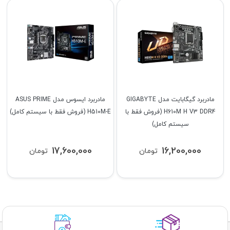
مادربرد گیگابایت مدل GIGABYTE
مادربرد ایسوس مدل ASUS PRIME
H610M H V3 DDR4 (فروش فقط با
H510M-E (فروش فقط با سیستم کامل)
سیستم کامل)
17,600,000
16,200,000
تومان
تومان