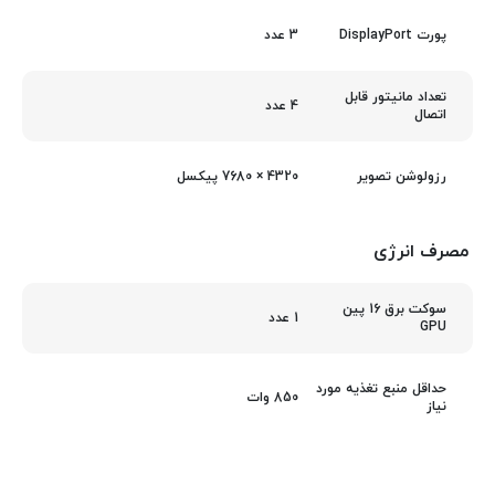
3 عدد
پورت DisplayPort
تعداد مانیتور قابل
4 عدد
اتصال
4320 × 7680 پیکسل
رزولوشن تصویر
مصرف انرژی
سوکت برق 16 پین
1 عدد
GPU
حداقل منبع تغذیه مورد
850 وات
نیاز