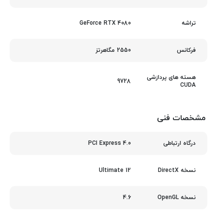
GeForce RTX 4080
تراشه
2550 مگاهرتز
فرکانس
هسته های پردازشی
9728
CUDA
مشخصات فنی
PCI Express 4.0
درگاه ارتباطی
12 Ultimate
نسخه DirectX
4.6
نسخه OpenGL