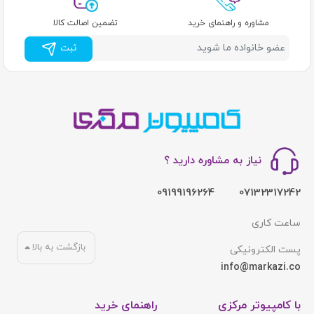
مشاوره و راهنمای خرید
تضمین اصالت کالا
ثبت
نیاز به مشاوره دارید ؟
09199196264
07132317242
ساعت کاری
بازگشت به بالا
پست الکترونیکی
info@markazi.co
با کامپیوتر مرکزی
راهنمای خرید