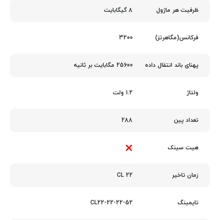
8 گیگابایت
ظرفیت هر ماژول
3200
فرکانس(مگاهرتز)
25600 مگابایت بر ثانیه
پهنای باند انتقال داده
1.2 ولت
ولتاژ
288
تعداد پین
هیت سینک
22 CL
زمان تاخیر
CL22-22-22-52
تایمینگ