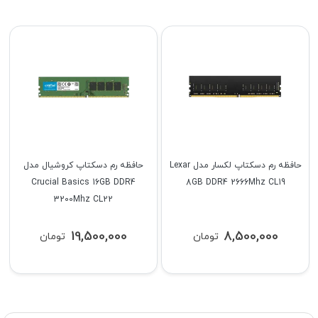
حافظه رم دسکتاپ لکسار مدل Lexar
حافظه رم دسکتاپ کروشیال مدل
Crucial Basics 16GB DDR4
8GB DDR4 2666Mhz CL19
3200Mhz CL22
19,500,000
8,500,000
تومان
تومان