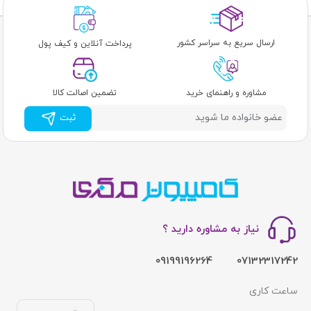
ارسال سریع به سراسر کشور
پرداخت آنلاین و کیف پول
مشاوره و راهنمای خرید
تضمین اصالت کالا
ثبت
نیاز به مشاوره دارید ؟
09199196264
07132317242
ساعت کاری